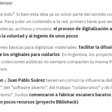
llenaar
á todo". Si bien esta idea ya se volvió parte del sentido 
. Para subir un contenido a la red, primero tiene que ser 
liotecas, archivos y museos,
el proceso de digitalización
a la voluntad y al ingenio de unos pocos
.
ones básicas para digitalizar materiales:
facilitar la difus
 los originales para cuidarlos
. En Argentina, los proyect
de colecciones públicas no siempre comparten la misma fil
rsos.
an
y
Juan Pablo Suárez
tienen en común la influencia de
e", del "software abierto", del trabajo "colaborativo" y de l
mismo". Juntos
comenzaron a fabricar escaners baratos
on pocos recursos (proyecto Bibliohack)
.