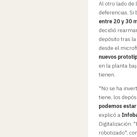
Al otro lado de 
deferencias. Si
entre 20 y 30 m
decidió rearma
depósito tras l
desde el microf
nuevos prototi
en la planta ba
tienen.
"No se ha inver
tiene, los depós
podemos estar 
explicó a
Infob
Digitalización. 
robotizado", con