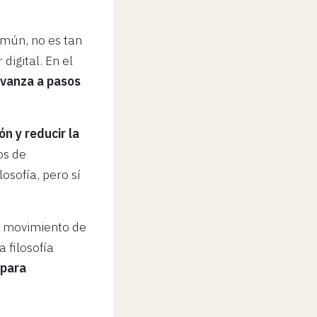
común, no es tan
digital. En el
 avanza a pasos
ión y reducir la
os de
osofía, pero sí
l movimiento de
a filosofía
 para