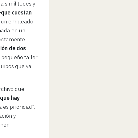
a similitudes y
–que cuestan
o un empleado
nada en un
rectamente
ción de dos
 pequeño taller
quipos que ya
archivo que
 que hay
 es prioridad",
ación y
ienen