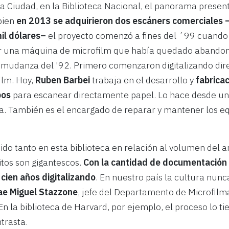
la Ciudad, en la Biblioteca Nacional, el panorama present
 bien
en 2013 se adquirieron dos escáners comerciales 
il dólares–
el proyecto comenzó a fines del ´99 cuand
r una máquina de microfilm que había quedado abando
a mudanza del '92. Primero comenzaron digitalizando di
ilm. Hoy,
Ruben Barbei
trabaja en el desarrollo y
fabrica
pos
para escanear directamente papel. Lo hace desde un
ja. También es el encargado de reparar y mantener los e
tido tanto en esta biblioteca en relación al volumen del 
itos son gigantescos.
Con la cantidad de documentación
cien años digitalizando
. En nuestro país la cultura nunca
ae
Miguel Stazzone
, jefe del Departamento de Microfilm
"En la biblioteca de Harvard, por ejemplo, el proceso lo t
trasta.