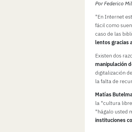
Por Federico Mi
"En Internet est
fácil como suena
caso de las bib
lentos gracias 
Existen dos raz
manipulación de
digitalización 
la falta de recu
Matías Butelm
la "cultura libr
"hágalo usted 
instituciones c