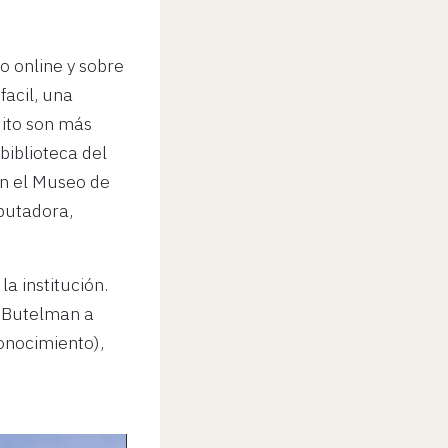
o online y sobre
acil, una
ito son más
 biblioteca del
en el Museo de
putadora,
a institución.
ó Butelman a
onocimiento),