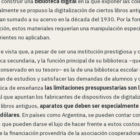
 construir una
biblioteca digital
en la que exponer las col
almente se propuso la digitalización de ciertos libros ant
bían sumado a su acervo en la década del 1930. Por la fo
ión, estos materiales requerían una manipulación especia
rrientes no aplicaban.
 vista que, a pesar de ser una institución prestigiosa y c
ca secundaria, y la función principal de su biblioteca –q
onservado en su tesoro– es la de una biblioteca escolar 
plan de estudios y satisfacer las demandas de alumnos y
blica de enseñanza
las limitaciones presupuestarias son
l que apuntan los fabricantes de dispositivos de digitali
libros antiguos,
aparatos que deben ser especialmente 
 dólares
. En países como Argentina, se pueden contar co
 que pueden darse el lujo de hacer frente a estos costos.
 la financiación provendría de la asociación cooperadora