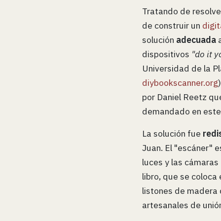
Tratando de resolve
de construir un
digi
solución
adecuada
a
dispositivos
"do it y
Universidad de la Pl
diybookscanner.org
por Daniel Reetz q
demandado en este
La solución fue
redi
Juan. El "escáner" 
luces y las cámaras d
libro, que se coloca
listones de madera 
artesanales de uni