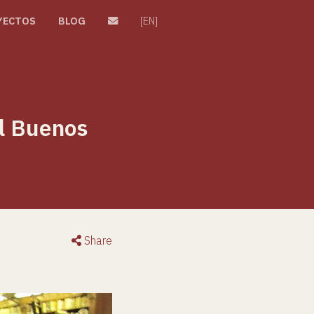
YECTOS
BLOG
[EN]
al Buenos
Share