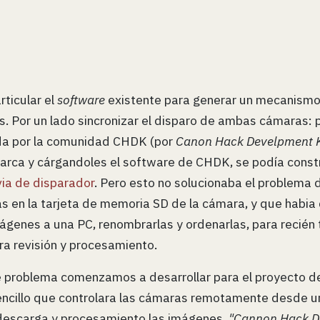
rticular el
software
existente para generar un mecanismo
. Por un lado sincronizar el disparo de ambas cámaras: p
ada por la comunidad CHDK (por
Canon Hack Develpment K
rca y cárgandoles el software de CHDK, se podía const
ia de disparador
. Pero esto no solucionaba el problema 
en la tarjeta de memoria SD de la cámara, y que habia
genes a una PC, renombrarlas y ordenarlas, para recién t
ara revisión y procesamiento.
e problema comenzamos a desarrollar para el proyecto d
encillo que controlara las cámaras remotamente desde un
, descarga y procesamiento las imágenes.
"Cannon Hack D