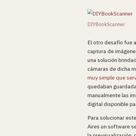
DIYBookScanner
El otro desafío fue a
captura de imágenes
una solución brind
cámaras de dicha ma
muy simple que serv
quedaban guardadas 
manualmente las imá
digital disponible p
Para solucionar est
Aires un software s
la previsualización