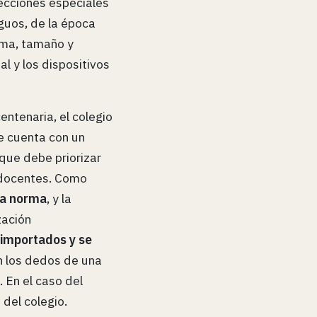
ecciones especiales
iguos, de la época
rma, tamaño y
l y los dispositivos
entenaria, el colegio
ue cuenta con un
que debe priorizar
 docentes. Como
 la norma
, y la
zación
importados y se
n los dedos de una
 En el caso del
 del colegio.