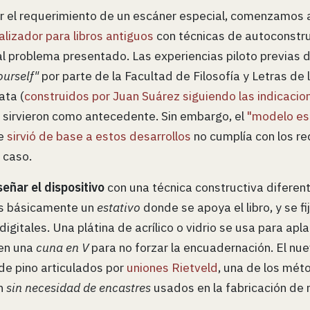
r el requerimiento de un escáner especial, comenzamos a 
talizador para libros antiguos
con técnicas de autoconstr
l problema presentado. Las experiencias piloto previas 
ourself"
por parte de la Facultad de Filosofía y Letras de 
ata (
construidos por Juan Suárez siguiendo las indicacio
) sirvieron como antecedente. Sin embargo, el
"modelo es
ue
sirvió de base a estos desarrollos
no cumplía con los r
 caso.
señar el dispositivo
con una técnica constructiva diferen
es básicamente un
estativo
donde se apoya el libro, y se fi
igitales. Una plátina de acrílico o vidrio se usa para apla
 en una
cuna en V
para no forzar la encuadernación. El nue
de pino articulados por
uniones Rietveld
, una de los mét
ón
sin necesidad de encastres
usados en la fabricación de m