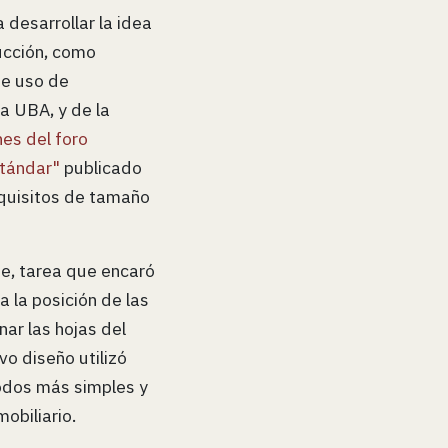
desarrollar la idea
ucción, como
de uso de
la UBA, y de la
nes del foro
tándar"
publicado
equisitos de tamaño
te, tarea que encaró
ja la posición de las
nar las hojas del
vo diseño utilizó
odos más simples y
obiliario.